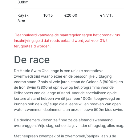
3.8km
Kayak
10:15
€20.00
€N.V.T.
8km
Geannuleerd vanwege de maatregelen tegen het coronavirus.
Inschrijvingsgeld dat reeds betaald werd, zal voor 31/5
terugbetaald worden.
De race
De Hetric Swim Challenge is een unieke recreatieve
zwemwedstrijd waar plezier en de persoonlijke uitdaging
voorop staan. Zoals al vele jaren staan de Golden 8 (8000m) en
de Iron Swim (3800m) opnieuw op het programma voor de
liefhebbers van de lange afstand. Voor de specialisten op de
kortere afstand hebben we dit jaar een 1000m toegevoegd en
kunnen ook de kids/jeugd die al eens willen proeven van open
water zwemmen deelnemen aan onze nieuwe 500m kids swim.
De deelnemers kiezen zelf hoe ze de afstand zwemmend
overbruggen. Vrije slag, schoolslag, vlinder of rugslag, alles mag.
Met neopreen zwempak of in zwembroek/badpak, aan u de