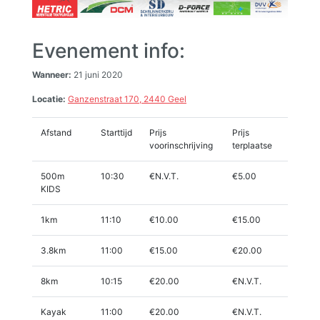
Evenement info:
Wanneer:
21 juni 2020
Locatie:
Ganzenstraat 170, 2440 Geel
Afstand
Starttijd
Prijs
Prijs
voorinschrijving
terplaatse
500m
10:30
€N.V.T.
€5.00
KIDS
1km
11:10
€10.00
€15.00
3.8km
11:00
€15.00
€20.00
8km
10:15
€20.00
€N.V.T.
Kayak
11:00
€20.00
€N.V.T.