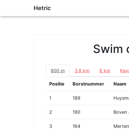
Hetric
Swim 
800 m
3,8 km
8 km
Kay
Positie
Borstnummer
Naam
1
189
Huysma
2
190
Boven 
3
164
Merten