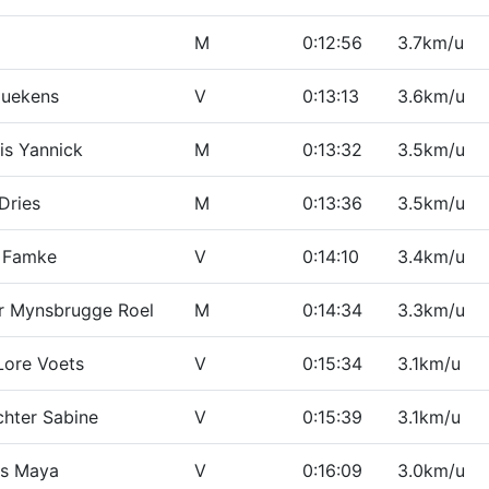
M
0:12:56
3.7km/u
Bluekens
V
0:13:13
3.6km/u
is Yannick
M
0:13:32
3.5km/u
Dries
M
0:13:36
3.5km/u
 Famke
V
0:14:10
3.4km/u
r Mynsbrugge Roel
M
0:14:34
3.3km/u
Lore Voets
V
0:15:34
3.1km/u
hter Sabine
V
0:15:39
3.1km/u
rs Maya
V
0:16:09
3.0km/u