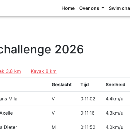
Home
Over ons
Swim cha
challenge 2026
ak 3,8 km
Kayak 8 km
Geslacht
Tijd
Snelheid
ns Mila
V
0:11:02
4.4km/u
Axelle
V
0:11:16
4.3km/u
s Dieter
M
0:11:52
4.0km/u