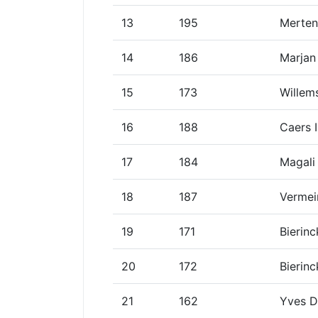
13
195
Merte
14
186
Marjan
15
173
Willem
16
188
Caers I
17
184
Magali
18
187
Vermei
19
171
Bierin
20
172
Bierinc
21
162
Yves D