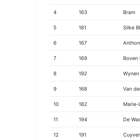
4
163
Bram
5
181
Silke 
6
167
Anthon
7
169
Boven 
8
192
Wynen
9
168
Van de
10
182
Marie-
11
194
De Wac
12
191
Cuyve