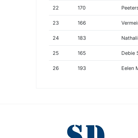
22
170
Peeter
23
166
Vermei
24
183
Nathal
25
165
Debie 
26
193
Eelen 