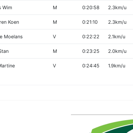
s Wim
M
0:20:58
2.3km/u
ren Koen
M
0:21:10
2.3km/u
ie Moelans
V
0:22:22
2.1km/u
Stan
M
0:23:25
2.0km/u
Martine
V
0:24:45
1.9km/u