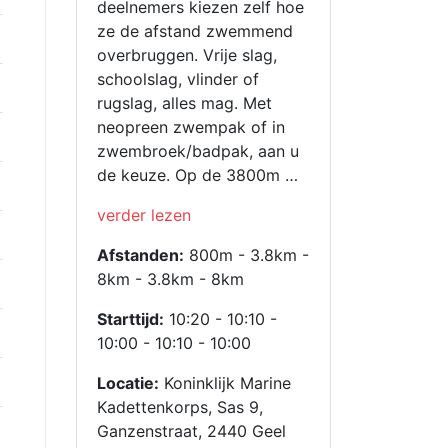
deelnemers kiezen zelf hoe
ze de afstand zwemmend
overbruggen. Vrije slag,
schoolslag, vlinder of
rugslag, alles mag. Met
neopreen zwempak of in
zwembroek/badpak, aan u
de keuze. Op de 3800m …
“Swim
verder lezen
challenge
Afstanden:
800m - 3.8km -
2026”
8km - 3.8km - 8km
Starttijd:
10:20 - 10:10 -
10:00 - 10:10 - 10:00
Locatie:
Koninklijk Marine
Kadettenkorps, Sas 9,
Ganzenstraat, 2440 Geel