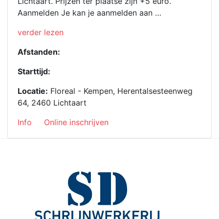
Lichtaart. Prijzen ter plaatse zijn +5 euro.
Aanmelden Je kan je aanmelden aan …
“Crossduathlon
verder lezen
2026”
Afstanden:
Starttijd:
Locatie:
Floreal - Kempen, Herentalsesteenweg
64, 2460 Lichtaart
Info
Online inschrijven